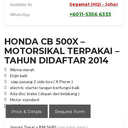
Segamat (HQ) - Johor
Available At
+6011-5356 6333
WhatsApp
HONDA CB 500X –
MOTORSIKAL TERPAKAI –
TAHUN DIDAFTAR 2014
Warna merah
Enjin baik
siap pasang 2 side box ( X Plorer )
electric starter tangan berfungsi baik
Ada disc brake ( depan dan belakang )
Motor standard
[/su_list]
Price & Details
Request Form
Harga Tunai = RM 5680
( siap tukar nama )