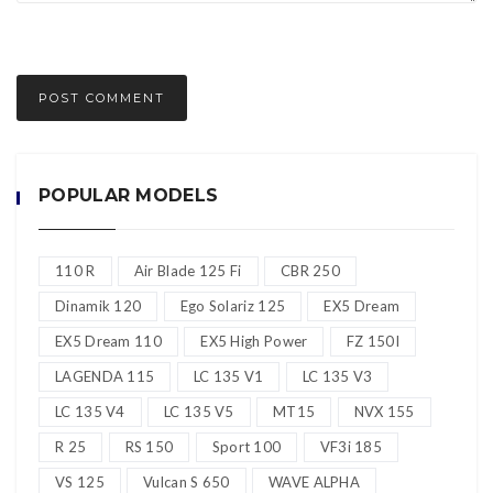
POPULAR MODELS
110 R
Air Blade 125 Fi
CBR 250
Dinamik 120
Ego Solariz 125
EX5 Dream
EX5 Dream 110
EX5 High Power
FZ 150I
LAGENDA 115
LC 135 V1
LC 135 V3
LC 135 V4
LC 135 V5
MT15
NVX 155
R 25
RS 150
Sport 100
VF3i 185
VS 125
Vulcan S 650
WAVE ALPHA