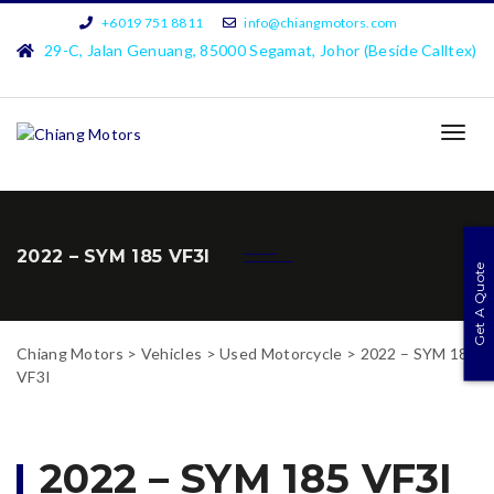
+6019 751 8811
info@chiangmotors.com
29-C, Jalan Genuang, 85000 Segamat, Johor (Beside Calltex)
TOG
NAVI
2022 – SYM 185 VF3I
Get A Quote
Chiang Motors
>
Vehicles
>
Used Motorcycle
>
2022 – SYM 185
VF3I
2022 – SYM 185 VF3I